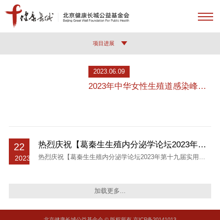
IMPORTANT DYNAMIC
项目进展
2023.06.09
2023年中华女性生殖道感染峰
会“白云会”即将召开
热烈庆祝【葛秦生生殖内分泌学论坛2023年第
22
十九届实用妇科内分泌学习班】会议圆满结束
热烈庆祝【葛秦生生殖内分泌学论坛2023年第十九届实用妇
2023-
科内分泌学习班】会议圆满结束北京健康长城公益基金会
05
2023-05-22 12:03经过三年疫情变化，4个多月筹备，由北京
加载更多...
健康长城公益基金会主办的【葛秦生生殖内分泌学论坛2023
年第十九届实用妇科内分泌学习班】于5月21日圆满结束。本
次大会现场名额350人参会，线上参会3600人次，共27节课
北京健康长城公益基金会 © 版权所有 京ICP备20141013