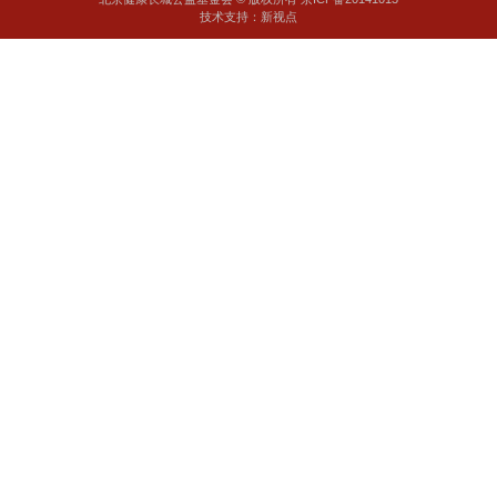
程，20位协和专家的精彩演讲，8个专题会，15个单位
技术支持：新视点