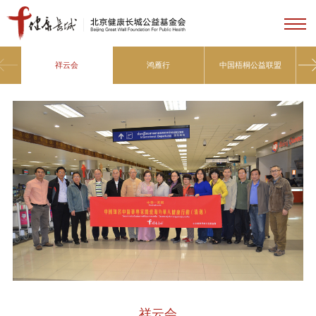
祥云会
鸿雁行
中国梧桐公益联盟
祥云会